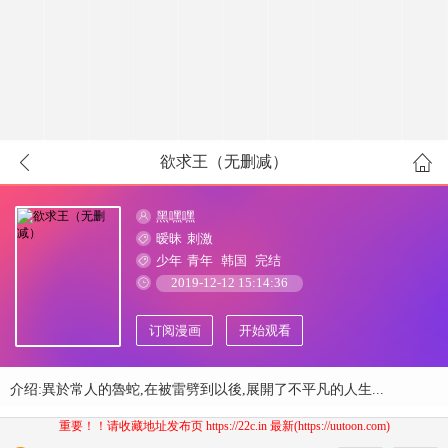
欲求王（无删减）
黑嘿嘿
暧昧
刺激
少年
青年
韩国
完结
2019-12-12 15:14:36
订阅漫画
开始观看
介绍:異於常人的魯蛇,在被雷劈到以後,展開了不平凡的人生...
重要！！请收藏地址发布页 https://22c.in 最新(https://uutoon.com)